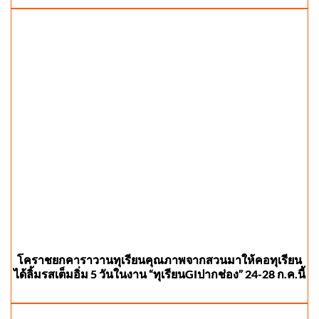
โคราชยกคาราวานทุเรียนคุณภาพจากสวนมาให้คอทุเรียน
ได้ลิ้มรสเต็มอิ่ม 5 วันในงาน “ทุเรียนGIปากช่อง” 24-28 ก.ค.นี้