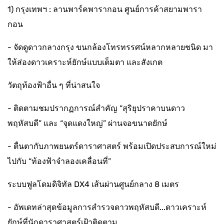
1) กรุงเทพฯ : ลานพาร์คพารากอน ศูนย์การค้าสยามพารา
กอน
- จัดดูดาวกลางกรุง ขนกล้องโทรทรรศน์หลากหลายชนิด มา
ให้ส่องดาวเคราะห์ยักษ์แบบเต็มตา และสังเกต
วัตถุท้องฟ้าอื่น ๆ ที่น่าสนใจ
- ติดตามชมปรากฏการณ์สำคัญ “สุริยุปราคาบนดาว
พฤหัสบดี” และ “จุดแดงใหญ่” ผ่านจอขนาดยักษ์
- ตื่นตากับภาพยนตร์ดาราศาสตร์ พร้อมเปิดประสบการณ์ใหม่
ไปกับ “ท้องฟ้าจำลองเคลื่อนที่”
ระบบฟูลโดมดิจิทัล DX4 เส้นผ่านศูนย์กลาง 8 เมตร
- อัพเดทล่าสุดข้อมูลการสำรวจดาวพฤหัสบดี...ดาวเคราะห์
ยักษ์ที่นักดาราศาสตร์เฝ้าติดตาม