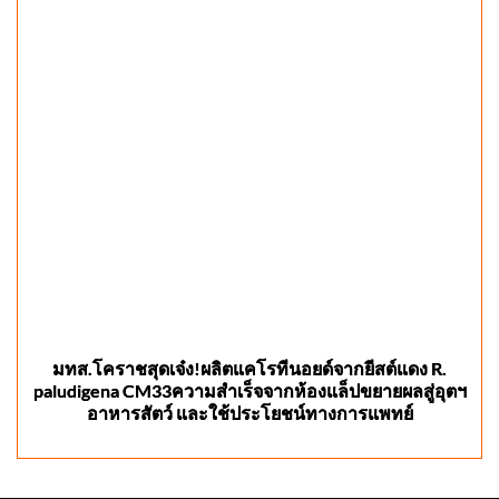
มทส.โคราชสุดเจ๋ง!ผลิตแคโรทีนอยด์จากยีสต์แดง R.
paludigena CM33ความสำเร็จจากห้องแล็ปขยายผลสู่อุตฯ
อาหารสัตว์ และใช้ประโยชน์ทางการแพทย์