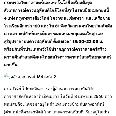
กระทรวงวิทยาศาสตร์และเทคโนโลยี เตรียมตั้งจุด
สังเกตการณ์ดาวพฤหัสบดีใกล้โลกที่สุดในรอบปี 8 เมษายนนี้
4 แห่ง กรุงเทพฯ เชียงใหม่ โคราช ฉะเชิงเทรา และเครือข่าย
โรงเรียนอีกกว่า 160 แห่ง ใน 61 จังหวัด ชวนคนไทยร่วมสัมผัส
ดาวเคราะห์ยักษ์แบบเต็มตา ชมแถบเมฆ จุดแดงใหญ่ และ
สุริยุปราคาบนดาวพฤหัสบดี ตั้งแต่เวลา 18:00-22:00 น.
พร้อมกันทั่วประเทศหวังใช้ปรากฏการณ์ดาราศาสตร์สร้าง
ความตื่นตัวและดึงคนไทยสนใจดาราศาสตร์และวิทยาศาสตร์
มากขึ้น
ดร.ศรัณย์ โปษยะจินดา รองผู้อำนวยการสถาบันวิจัย
ดาราศาสตร์แห่งชาติ เปิดเผยว่า ในวันที่ 8 เมษายน 2560 ดาว
พฤหัสบดีจะโคจรมาอยู่ในตำแหน่งตรงข้ามกับดวงอาทิตย์
(ตำแหน่งที่ดวงอาทิตย์ โลก และดาวพฤหัสบดี เรียงอยู่ในเส้น