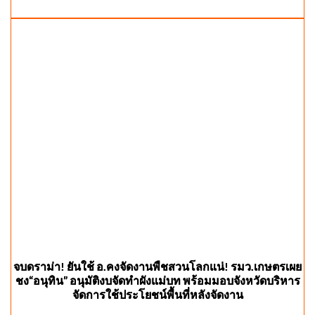
จบดราม่า! ยันใช้ อ.คงจัดงานพืชสวนโลกแน่! รมว.เกษตรเผย
ชง“อนุทิน” อนุมัติงบจัดทำผังแม่บท พร้อมมอบจังหวัดบริหาร
จัดการใช้ประโยชน์พื้นที่หลังจัดงาน