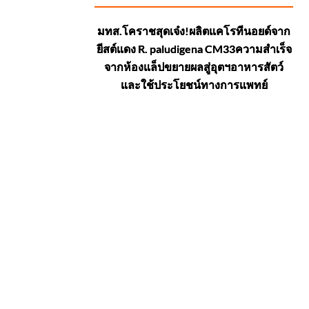
มทส.โคราชสุดเจ๋ง!ผลิตแคโรทีนอยด์จาก
ยีสต์แดง R. paludigena CM33ความสำเร็จ
จากห้องแล็ปขยายผลสู่อุตฯอาหารสัตว์
และใช้ประโยชน์ทางการแพทย์