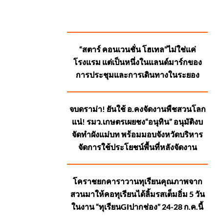
SUGGESTED
“สตาร์ คอนเวนชั่น โฮเทล”ไม่ใช่แค่
POSTS
โรงแรม แต่เป็นหนึ่งในแลนด์มาร์กของ
การประชุมและการเดินทางในระยอง
จบดราม่า! ยันใช้ อ.คงจัดงานพืชสวนโลก
แน่! รมว.เกษตรเผยชง“อนุทิน” อนุมัติงบ
จัดทำผังแม่บท พร้อมมอบจังหวัดบริหาร
จัดการใช้ประโยชน์พื้นที่หลังจัดงาน
โคราชยกคาราวานทุเรียนคุณภาพจาก
สวนมาให้คอทุเรียนได้ลิ้มรสเต็มอิ่ม 5 วัน
ในงาน “ทุเรียนGIปากช่อง” 24-28 ก.ค.นี้