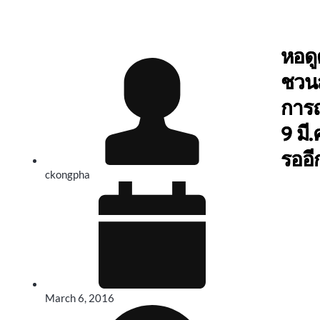
หอด
ชวน
การณ
9 มี.
รออี
ckongpha
March 6, 2016