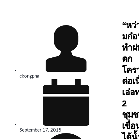
“หว่
มก๋อ
ทำฝ
ตก
โคร
ckongpha
ต่อเน
เอ่อ
2
ชุม
เขื่อ
September 17, 2015
ได้น้