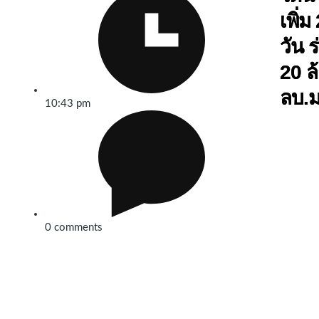
เพิ่ม
วัน ร
20 ล
ลบ.ม
10:43 pm
0 comments