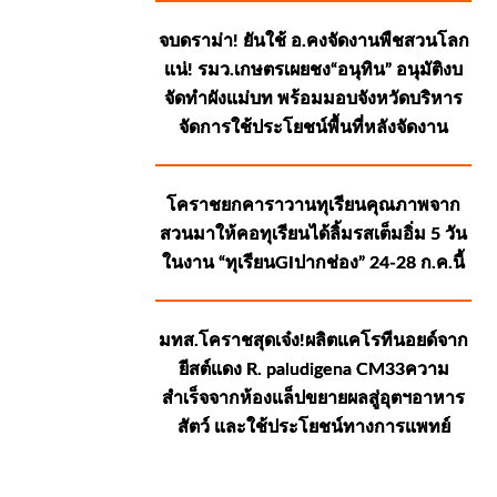
จบดราม่า! ยันใช้ อ.คงจัดงานพืชสวนโลก
แน่! รมว.เกษตรเผยชง“อนุทิน” อนุมัติงบ
จัดทำผังแม่บท พร้อมมอบจังหวัดบริหาร
จัดการใช้ประโยชน์พื้นที่หลังจัดงาน
โคราชยกคาราวานทุเรียนคุณภาพจาก
สวนมาให้คอทุเรียนได้ลิ้มรสเต็มอิ่ม 5 วัน
ในงาน “ทุเรียนGIปากช่อง” 24-28 ก.ค.นี้
มทส.โคราชสุดเจ๋ง!ผลิตแคโรทีนอยด์จาก
ยีสต์แดง R. paludigena CM33ความ
สำเร็จจากห้องแล็ปขยายผลสู่อุตฯอาหาร
สัตว์ และใช้ประโยชน์ทางการแพทย์