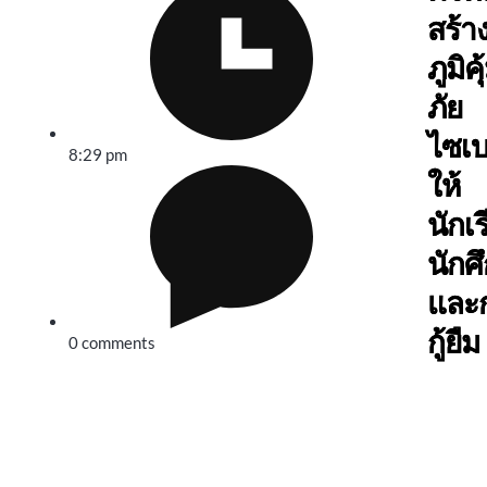
สร้า
ภูมิค
ภัย
ไซเบ
8:29 pm
ให้
นักเ
นักศ
และกล
กู้ยืม
0 comments