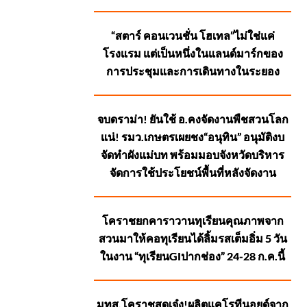
SUGGESTED
“สตาร์ คอนเวนชั่น โฮเทล”ไม่ใช่แค่
POSTS
โรงแรม แต่เป็นหนึ่งในแลนด์มาร์กของ
การประชุมและการเดินทางในระยอง
จบดราม่า! ยันใช้ อ.คงจัดงานพืชสวนโลก
แน่! รมว.เกษตรเผยชง“อนุทิน” อนุมัติงบ
จัดทำผังแม่บท พร้อมมอบจังหวัดบริหาร
จัดการใช้ประโยชน์พื้นที่หลังจัดงาน
โคราชยกคาราวานทุเรียนคุณภาพจาก
สวนมาให้คอทุเรียนได้ลิ้มรสเต็มอิ่ม 5 วัน
ในงาน “ทุเรียนGIปากช่อง” 24-28 ก.ค.นี้
มทส.โคราชสุดเจ๋ง!ผลิตแคโรทีนอยด์จาก