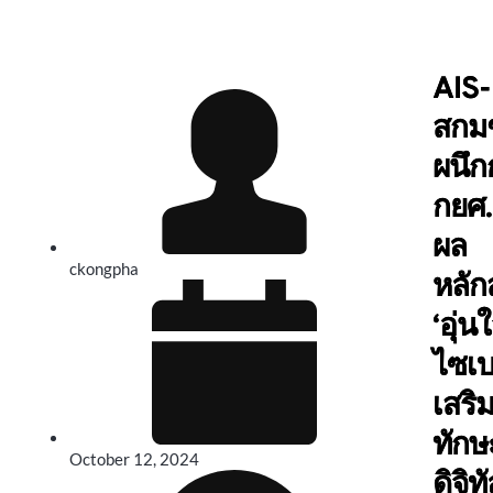
AIS-
สกม
ผนึก
กยศ
ผล
ckongpha
หลัก
‘อุ่น
ไซเบ
เสริ
ทักษ
October 12, 2024
ดิจิท