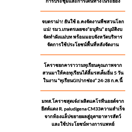
การประชุมและการเดินทางในระยอง
จบดราม่า! ยันใช้ อ.คงจัดงานพืชสวนโลก
แน่! รมว.เกษตรเผยชง“อนุทิน” อนุมัติงบ
จัดทำผังแม่บท พร้อมมอบจังหวัดบริหาร
จัดการใช้ประโยชน์พื้นที่หลังจัดงาน
โคราชยกคาราวานทุเรียนคุณภาพจาก
สวนมาให้คอทุเรียนได้ลิ้มรสเต็มอิ่ม 5 วัน
ในงาน “ทุเรียนGIปากช่อง” 24-28 ก.ค.นี้
มทส.โคราชสุดเจ๋ง!ผลิตแคโรทีนอยด์จาก
ยีสต์แดง R. paludigena CM33ความสำเร็จ
จากห้องแล็ปขยายผลสู่อุตฯอาหารสัตว์
และใช้ประโยชน์ทางการแพทย์