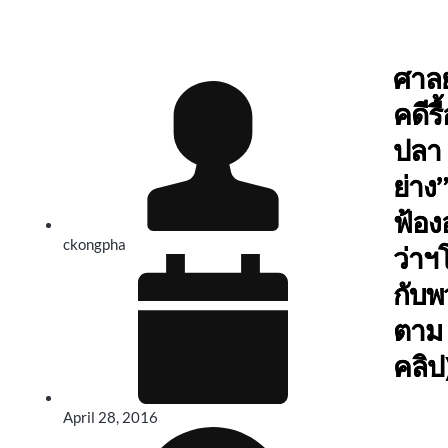
ศาลย
คดีร
ปลา
ย่าง
ฟ้องอ
ckongpha
ว่า
กับพ
ตาม
คลิป
April 28, 2016