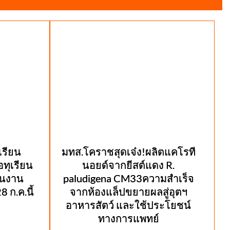
รียน
มทส.โคราชสุดเจ๋ง!ผลิตแคโรที
ทุเรียน
นอยด์จากยีสต์แดง R.
นในงาน
paludigena CM33ความสำเร็จ
 ก.ค.นี้
จากห้องแล็ปขยายผลสู่อุตฯ
อาหารสัตว์ และใช้ประโยชน์
ทางการแพทย์