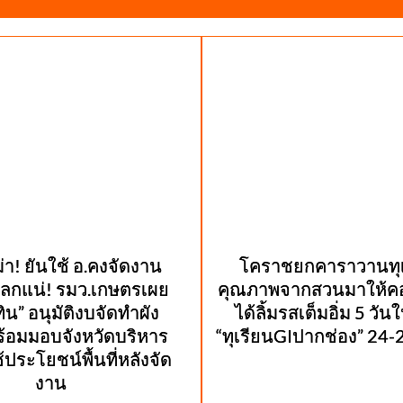
า! ยันใช้ อ.คงจัดงาน
โคราชยกคาราวานทุเ
ลกแน่! รมว.เกษตรเผย
คุณภาพจากสวนมาให้คอ
ิน” อนุมัติงบจัดทำผัง
ได้ลิ้มรสเต็มอิ่ม 5 วั
ร้อมมอบจังหวัดบริหาร
“ทุเรียนGIปากช่อง” 24-28
ประโยชน์พื้นที่หลังจัด
งาน