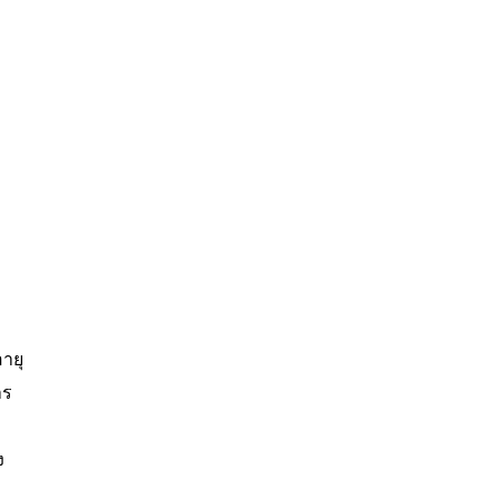
ายุ
าร
ง