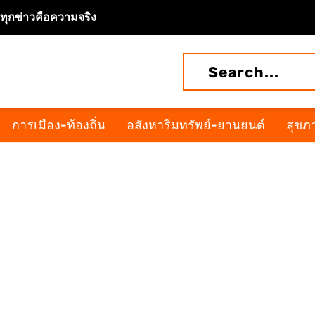
จทุกข่าวคือความจริง
การเมือง-ท้องถิ่น
อสังหาริมทรัพย์-ยานยนต์
สุขภา