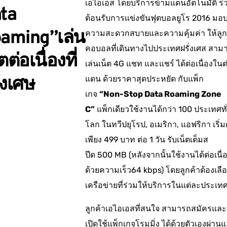
เอไอเอส โดยบริการข้ามแดนอัตโนมัติ ร่
ta
ต้อนรับการแข่งขันฟุตบอลยูโร 2016 มอ
aming”เล่น
ความสะดวกสบายและความคุ้มค่า ให้ลูก
คอบอลที่เดินทางไปประเทศฝรั่งเศส สาม
ตต่อเนื่องที่
เล่นเน็ต 4G แชท และแชร์ ได้ต่อเนื่องในต
ั่งเศษ
แดน ด้วยราคาสุดประหยัด กับแพ็ก
เกจ
“Non-Stop Data Roaming Zone
C”
แพ็กเดียวใช้งานได้กว่า 100 ประเทศทั
โลก ในทวีปยุโรป, อเมริกา, แอฟริกา เริ่ม
เพียง 499 บาท ต่อ 1 วัน รับเน็ตเต็มส
ปีด 500 MB (หลังจากนั้นใช้งานได้ต่อเนื่
ด้วยความเร็ว64 kbps) โดยลูกค้าต้องเลื
เครือข่ายที่ร่วมให้บริการในแต่ละประเท
ลูกค้าเอไอเอสที่สนใจ สามารถสมัครและ
เปิดใช้แพ็กเกจโรมมิ่ง ได้ด้วยตัวเองผ่าน