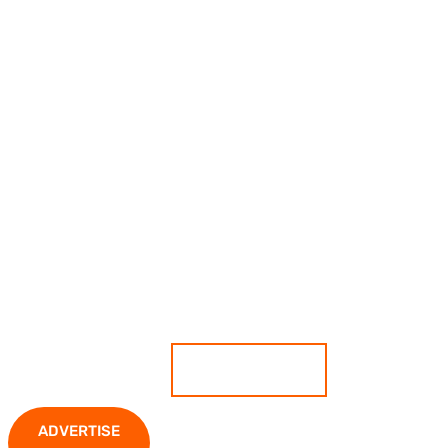
เกาะติดสถานการณ์ ตีแผ่ทุกความ
เคลื่อนไหว มั่นใจทุกข่าวคือความจริง
ADVERTISE