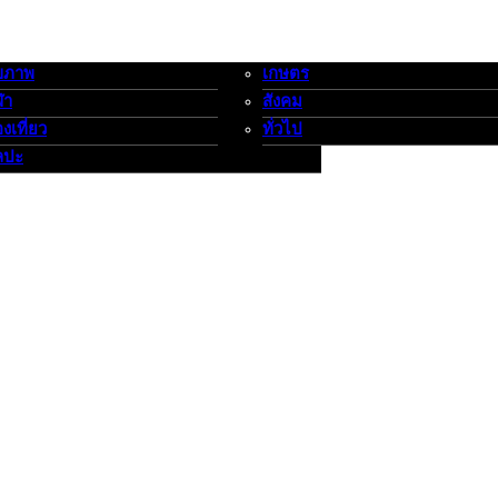
ขภาพ
เกษตร
-กีฬาท่องเที่ยว-ศิลปะ
เกษตร-สังคม-ทั่วไป
ฬา
สังคม
องเที่ยว
ทั่วไป
ลปะ