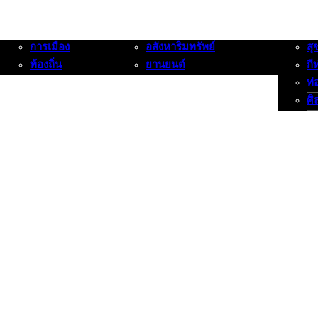
การเมือง
อสังหาริมทรัพย์
สุ
การเมือง-ท้องถิ่น
อสังหาริมทรัพย์-ยานยนต์
สุขภาพ
ท้องถิ่น
ยานยนต์
กี
ท่
ศิ