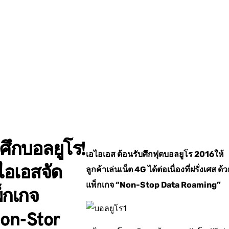
บศึกบอลยูโร!
เอไอเอส ต้อนรับศึกฟุตบอลยูโร
2016
ให้
ไอเอสจัด
ลูกค้าเล่นเน็ต
4G ได้ต่อเนื่องที่ฝรั่งเศส
ด้ว
แพ็กเกจ
“Non-Stop Data Roaming”
็กเกจ
on-Stor