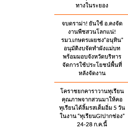
ทางในระยอง
จบดราม่า! ยันใช้ อ.คงจัด
งานพืชสวนโลกแน่!
รมว.เกษตรเผยชง“อนุทิน”
อนุมัติงบจัดทำผังแม่บท
พร้อมมอบจังหวัดบริหาร
จัดการใช้ประโยชน์พื้นที่
หลังจัดงาน
โคราชยกคาราวานทุเรียน
คุณภาพจากสวนมาให้คอ
ทุเรียนได้ลิ้มรสเต็มอิ่ม 5 วัน
ในงาน “ทุเรียนGIปากช่อง”
24-28 ก.ค.นี้