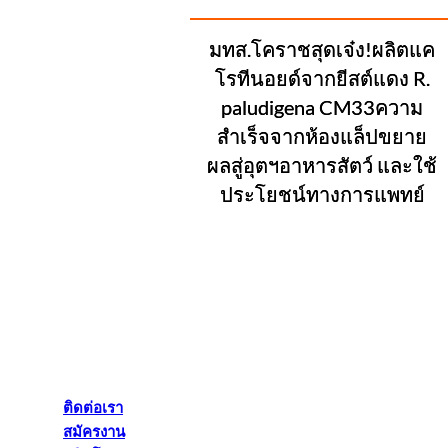
มทส.โคราชสุดเจ๋ง!ผลิตแค
โรทีนอยด์จากยีสต์แดง R.
paludigena CM33ความ
สำเร็จจากห้องแล็ปขยาย
ผลสู่อุตฯอาหารสัตว์ และใช้
ประโยชน์ทางการแพทย์
ติดต่อเรา
สมัครงาน
คลิปโดน
ข่าวยอดนิยม
ติดต่อเรา
สมัครงาน