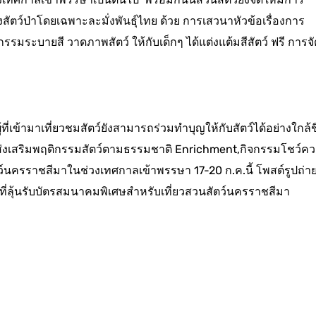
ตว์ป่าโดยเฉพาะละมั่งพันธุ์ไทย ด้วย การเสวนาหัวข้อเรื่องการ
ิจกรรมระบายสี วาดภาพสัตว์ ให้กับเด็กๆ ได้แต่งแต้มสีสัตว์ ฟรี การจ
ที่เข้ามาเที่ยวชมสัตว์ยังสามารถร่วมทำบุญให้กับสัตว์ได้อย่างใกล้ช
มส่งเสริมพฤติกรรมสัตว์ตามธรรมชาติ Enrichment,กิจกรรมโชว์ค
ว์นครราชสีมาในช่วงเทศกาลเข้าพรรษา 17-20 ก.ค.นี้ โพสต์รูปถ่าย
าที่ลุ้นรับบัตรสมนาคมพิเศษสำหรับเที่ยวสวนสัตว์นครราชสีมา