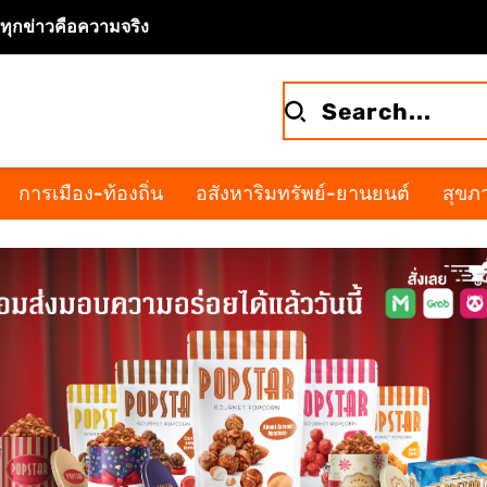
จทุกข่าวคือความจริง
การเมือง-ท้องถิ่น
อสังหาริมทรัพย์-ยานยนต์
สุขภา