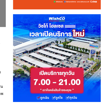
อ
วน
าพ