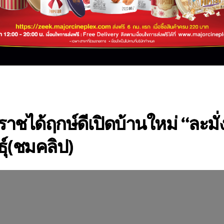
าชได้ฤกษ์ดีเปิดบ้านใหม่ “ละมั่
ธุ์(ชมคลิป)