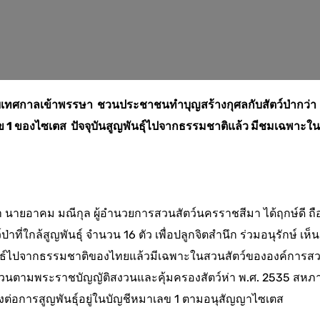
ุ์รับเทศกาลเข้าพรรษา ชวนประชาชนทำบุญสร้างกุศลกับสัตว์ป่ากว่า
เลข 1 ของไซเตส ปัจจุบันสูญพันธุ์ไปจากธรรมชาติแล้ว มีชมเฉพาะใน
ีมา นายอาคม มณีกุล ผู้อำนวยการสวนสัตว์นครราชสีมา ได้ฤกษ์ดี ถื
าที่ใกล้สูญพันธุ์ จำนวน 16 ตัว เพื่อปลูกจิตสำนึก ร่วมอนุรักษ์ เห็น
สูญพันธ์ไปจากธรรมชาติของไทยแล้วมีเฉพาะในสวนสัตว์ขององค์การส
ป่าสงวนตามพระราชบัญญัติสงวนและคุ้มครองสัตว์ห่า พ.ศ. 2535 สหภ
่ยงสูงต่อการสูญพันธุ์อยู่ในบัญชีหมาเลข 1 ตามอนุสัญญาไซเตส