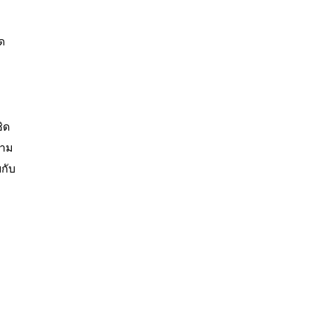
ัด
ิด
วาม
กับ