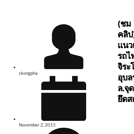
(ชม
คลิป
แนว
รถไฟ
จิระ
ckongpha
อุบลฯ
ล.จุด
ยึดส
November 2, 2015