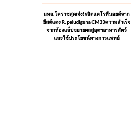
มทส.โคราชสุดเจ๋ง!ผลิตแคโรทีนอยด์จาก
ยีสต์แดง R. paludigena CM33ความสำเร็จ
จากห้องแล็ปขยายผลสู่อุตฯอาหารสัตว์
และใช้ประโยชน์ทางการแพทย์