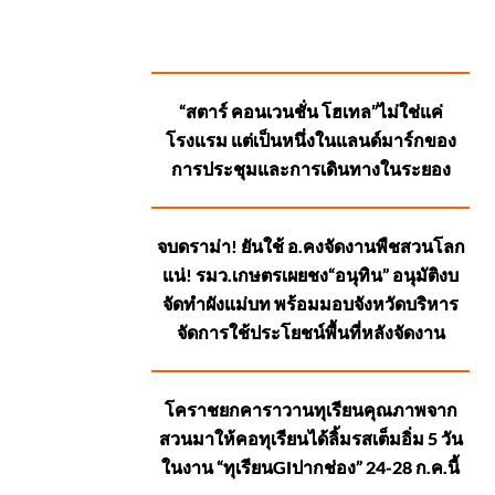
SUGGESTED
“สตาร์ คอนเวนชั่น โฮเทล”ไม่ใช่แค่
POSTS
โรงแรม แต่เป็นหนึ่งในแลนด์มาร์กของ
การประชุมและการเดินทางในระยอง
จบดราม่า! ยันใช้ อ.คงจัดงานพืชสวนโลก
แน่! รมว.เกษตรเผยชง“อนุทิน” อนุมัติงบ
จัดทำผังแม่บท พร้อมมอบจังหวัดบริหาร
จัดการใช้ประโยชน์พื้นที่หลังจัดงาน
โคราชยกคาราวานทุเรียนคุณภาพจาก
สวนมาให้คอทุเรียนได้ลิ้มรสเต็มอิ่ม 5 วัน
ในงาน “ทุเรียนGIปากช่อง” 24-28 ก.ค.นี้