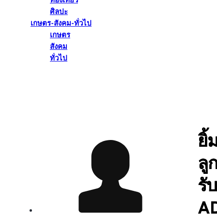
ท่องเที่ยว
ศิลปะ
เกษตร-สังคม-ทั่วไป
เกษตร
สังคม
ทั่วไป
ยิ้
ลู
รั
A