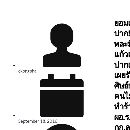
ยอมเ
ปาก!
พละ
แก้ว
ปากเ
ckongpha
เผยร
ศิษย์
คนไม
ทำร้
ผอ.ร.
September 18, 2016
กก.