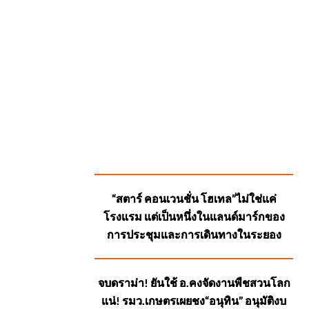
SUGGESTED
“สตาร์ คอนเวนชั่น โฮเทล”ไม่ใช่แค่
POSTS
โรงแรม แต่เป็นหนึ่งในแลนด์มาร์กของ
การประชุมและการเดินทางในระยอง
จบดราม่า! ยันใช้ อ.คงจัดงานพืชสวนโลก
แน่! รมว.เกษตรเผยชง“อนุทิน” อนุมัติงบ