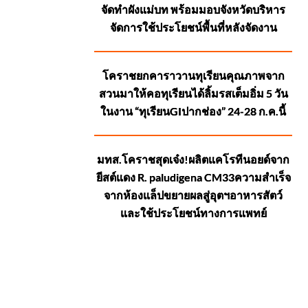
จัดทำผังแม่บท พร้อมมอบจังหวัดบริหาร
จัดการใช้ประโยชน์พื้นที่หลังจัดงาน
โคราชยกคาราวานทุเรียนคุณภาพจาก
สวนมาให้คอทุเรียนได้ลิ้มรสเต็มอิ่ม 5 วัน
ในงาน “ทุเรียนGIปากช่อง” 24-28 ก.ค.นี้
มทส.โคราชสุดเจ๋ง!ผลิตแคโรทีนอยด์จาก
ยีสต์แดง R. paludigena CM33ความสำเร็จ
จากห้องแล็ปขยายผลสู่อุตฯอาหารสัตว์
และใช้ประโยชน์ทางการแพทย์