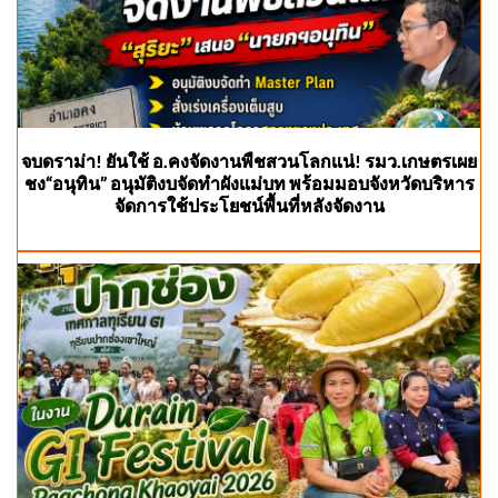
จบดราม่า! ยันใช้ อ.คงจัดงานพืชสวนโลกแน่! รมว.เกษตรเผย
ชง“อนุทิน” อนุมัติงบจัดทำผังแม่บท พร้อมมอบจังหวัดบริหาร
จัดการใช้ประโยชน์พื้นที่หลังจัดงาน