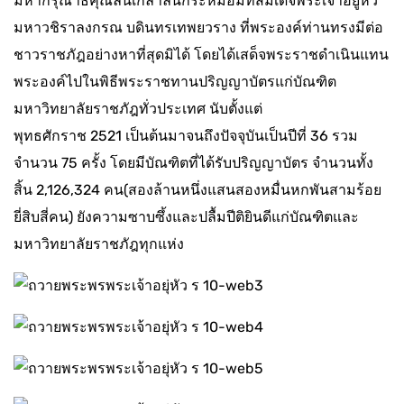
มหากรุณาธิคุณล้นเกล้าล้นกระหม่อมที่สมเด็จพระเจ้าอยู่หัว
มหาวชิราลงกรณ บดินทรเทพยวราง ที่พระองค์ท่านทรงมีต่อ
ชาวราชภัฎอย่างหาที่สุดมิได้ โดยได้เสด็จพระราชดำเนินแทน
พระองค์ไปในพิธีพระราชทานปริญญาบัตรแก่บัณฑิต
มหาวิทยาลัยราชภัฎทั่วประเทศ นับตั้งแต่
พุทธศักราช 2521 เป็นต้นมาจนถึงปัจจุบันเป็นปีที่ 36 รวม
จำนวน 75 ครั้ง โดยมีบัณฑิตที่ได้รับปริญญาบัตร จำนวนทั้ง
สิ้น 2,126,324 คน(สองล้านหนึ่งแสนสองหมื่นหกพันสามร้อย
ยี่สิบสี่คน) ยังความซาบซึ้งและปลื้มปีติยินดีแก่บัณฑิตและ
มหาวิทยาลัยราชภัฎทุกแห่ง