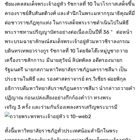
ชัยมงคลสมเด็จพระเจ้าอยู่หัว รัชกาลที่ 10 ในวโรกาสเสด็จขึ้น
ครองราชย์สืบสันตติวงศ์ และสำนึกในพระมหากรุณาธิคุณที่มี
ต่อชาวราชภัฎทุกแห่ง ในการเสด็จพระราชดำเนินไปในพิธี
พระราชทานปริญญาบัตรอย่างต่อเนื่องเป็นปีที่ 36 “ ต่อหน้า
พระบรมฉายาลักษณ์สมเด็จพระเจ้าอยู่หัวมหาวชิราลงกรณ
บดินทรเทพยวรางกูร รัชกาลที่ 10 โดยจัดโต๊ะหมู่บูชาถวาย
เครื่องราชสักการะ มีนายสุวัจน์ ลิปตพัลล อดีตรองนายก
รัฐมนตรี นายกสภามหาวิทยาลัยราชภัฎนครราชสีมา เป็น
ประธานในพิธี และ รองศาสตราจารย์ ดร.วิเชียร ฝอยพิกุล
อธิการบดีมหาวิทยาลับราชภัฎนครราชสีมา นำกล่าวถวายคำ
ปฏิญาณ ก่อนเปล่งเสียงอย่างกึกก้องคำว่า ทรงพระ
เจริญ 3 ครั้ง และร่วมกันร้องเพลงสรรเสริญพระบารมี
ทั้งนี้มหาวิทยาลัยราชภัฎทั่วประเทศน้อมสำนึกในพระ