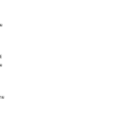
าม
์
รม
ถาม