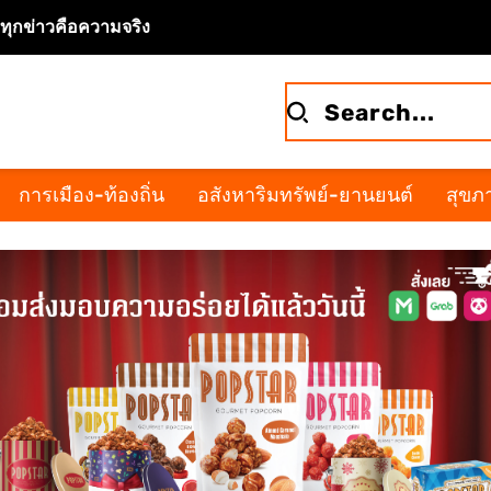
จทุกข่าวคือความจริง
การเมือง-ท้องถิ่น
อสังหาริมทรัพย์-ยานยนต์
สุขภา