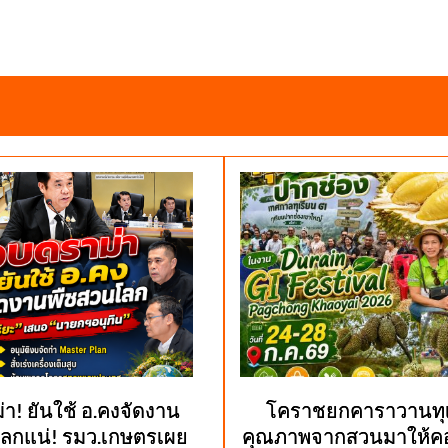
า! ยันใช้ อ.คงจัดงาน
โคราชยกคาราวานทุเ
ลกแน่! รมว.เกษตรเผย
คุณภาพจากสวนมาให้คอ