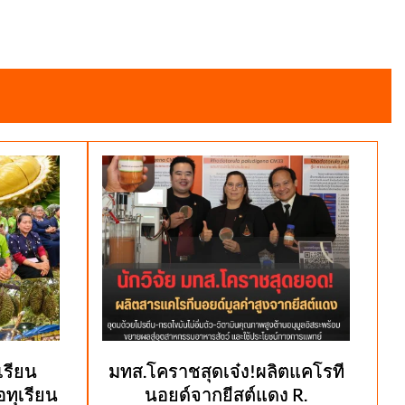
รียน
มทส.โคราชสุดเจ๋ง!ผลิตแคโรที
ทุเรียน
นอยด์จากยีสต์แดง R.