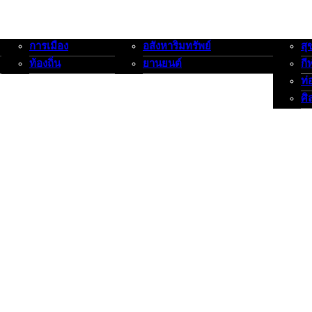
การเมือง
อสังหาริมทรัพย์
สุ
การเมือง-ท้องถิ่น
อสังหาริมทรัพย์-ยานยนต์
สุขภาพ
ท้องถิ่น
ยานยนต์
กี
ท่
ศิ