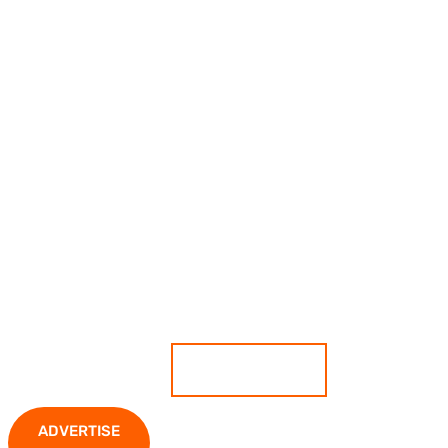
เกาะติดสถานการณ์ ตีแผ่ทุกความ
เคลื่อนไหว มั่นใจทุกข่าวคือความจริง
ADVERTISE