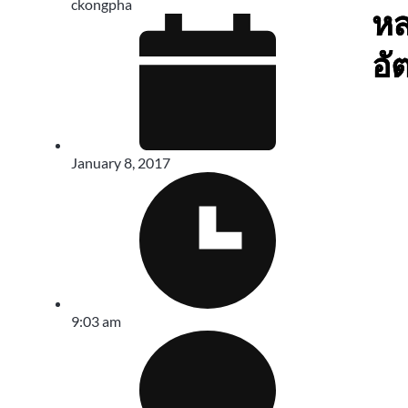
ckongpha
ห
อั
January 8, 2017
9:03 am