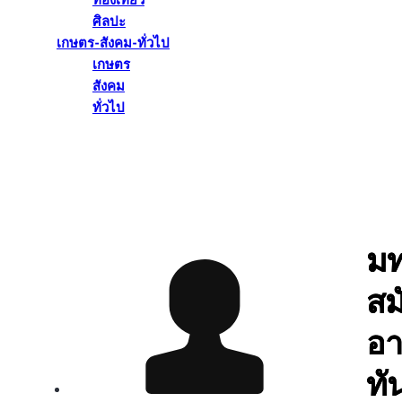
ท่องเที่ยว
ศิลปะ
เกษตร-สังคม-ทั่วไป
เกษตร
สังคม
ทั่วไป
มท
สม
อา
ทั