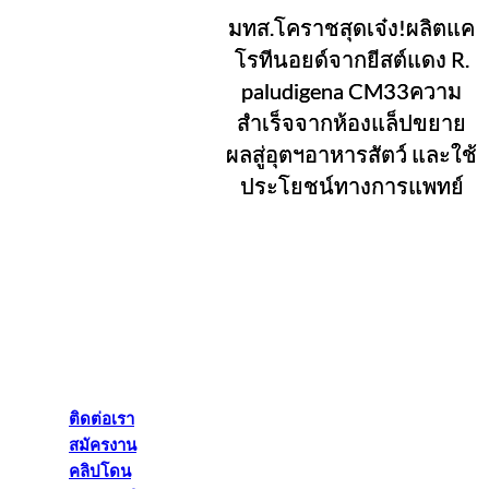
มทส.โคราชสุดเจ๋ง!ผลิตแค
โรทีนอยด์จากยีสต์แดง R.
paludigena CM33ความ
สำเร็จจากห้องแล็ปขยาย
ผลสู่อุตฯอาหารสัตว์ และใช้
ประโยชน์ทางการแพทย์
ติดต่อเรา
สมัครงาน
คลิปโดน
ข่าวยอดนิยม
ติดต่อเรา
สมัครงาน
คลิปโดน