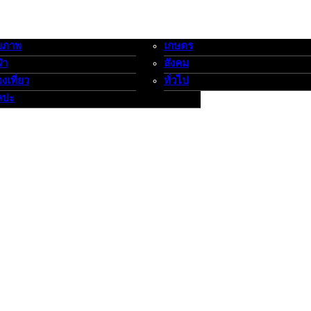
ขภาพ
เกษตร
-กีฬาท่องเที่ยว-ศิลปะ
เกษตร-สังคม-ทั่วไป
ฬา
สังคม
องเที่ยว
ทั่วไป
ลปะ