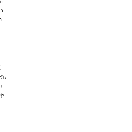
ย์
รา
า
์
วัน
ม
สุร