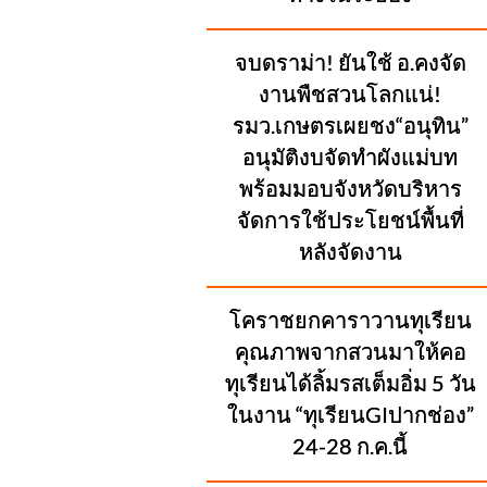
จบดราม่า! ยันใช้ อ.คงจัด
งานพืชสวนโลกแน่!
รมว.เกษตรเผยชง“อนุทิน”
อนุมัติงบจัดทำผังแม่บท
พร้อมมอบจังหวัดบริหาร
จัดการใช้ประโยชน์พื้นที่
หลังจัดงาน
โคราชยกคาราวานทุเรียน
คุณภาพจากสวนมาให้คอ
ทุเรียนได้ลิ้มรสเต็มอิ่ม 5 วัน
ในงาน “ทุเรียนGIปากช่อง”
24-28 ก.ค.นี้