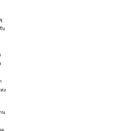
จุ
รับ
ม
ม
ง
ถ
ห่ง
้าน
รวม