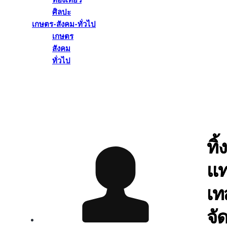
ท่องเที่ยว
ศิลปะ
เกษตร-สังคม-ทั่วไป
เกษตร
สังคม
ทั่วไป
ทิ้
แท
เท
จั