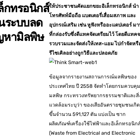
เล็กทรอนิกส์
ให้ประชาชนคัดแยกขยะอิเล็กทรอนิกส์ นำ
โทรศัพท์มือถือ แบตเตอรี่เสื่อมสภาพ และ
็นระบบลด
อุปกรณ์เสริม เช่น หูฟังหรืออะแดปเตอร์ มาท
ญหามิลพิษ
ที่กล่องรับซึ่งดีแทคจัดเตรียมไว้ โดยดีแทค
รวบรวมและจัดส่งให้เทส-แอม ไปกำจัดหรื
รีไซเคิลอย่างถูกวิธีและปลอดภัย
ข้อมูลจากรายงานสถานการณ์มลพิษของ
ประเทศไทย ปี 2558 จัดทำโดยกรมควบคุ
มลพิษ กระทรวงทรัพยากรธรรมชาติและสิ่
แวดล้อมระบุว่า ของเสียอันตรายชุมชนเกิด
ขึ้นจำนวน 591,127 ตัน แบ่งเป็น ซาก
ผลิตภัณฑ์เครื่องใช้ไฟฟ้าและอิเล็กทรอนิกส
(Waste from Electrical and Electronic