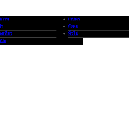
ขภาพ
เกษตร
-กีฬาท่องเที่ยว-ศิลปะ
เกษตร-สังคม-ทั่วไป
ฬา
สังคม
องเที่ยว
ทั่วไป
ลปะ