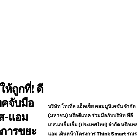
งให้ถูกที่! ดี
คจับมือ
บริษัท โทเทิ่ล แอ็คเซ็ส คอมมูนิเคชั่น จำกัด
ส-แอม
(มหาชน) หรือดีแทค ร่วมมือกับบริษัท ทีอี
เอส.เอเอ็มเอ็ม (ประเทศไทย) จำกัด หรือเท
ดการขยะ
แอม เดินหน้าโครงการ Think Smart รณร