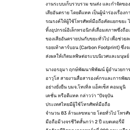
งานระบบเก็บรวบรวม ขนส่ง และกำจัดขอ
เสียอันตราย โดยดีแทค เป็นผู้นำร่องเรื่องก
รณรงค์ให้ผู้ใช้โทรศัพท์มือถือคัดแยกขยะ ไ
ทิ้งอุปกรณ์อิเล็กทรอนิกส์เสื่อมสภาพซึ่งถือเ
ของเสียอันตรายปนกับขยะทั่วไป เพื่อช่วยล
รอยเท้าคาร์บอน (Carbon Footprint) ซึ่งจ
ส่งผลให้เกิดมลพิษต่อระบบนิเวศและมนุษย์
นางอรอุมา ฤกษ์พัฒนาพิพัฒน์ ผู้อำนวยกา
อาวุโส สายงานสื่อสารองค์กรและการพัฒ
อย่างยั่งยืน บมจ.โทเทิ่ล แอ็คเซ็ส คอมมูนิ
เคชั่น หรือดีแทค กล่าวว่า “ปัจจุบัน
ประเทศไทยมีผู้ใช้โทรศัพท์มือถือ
จำนวน 83 ล้านเลขหมาย โดยทั่วไป โทรศั
มือถือมีวงจรชีวิตสั้นกว่า 2 ปี แบตเตอรี่มี