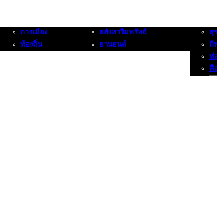
การเมือง
อสังหาริมทรัพย์
สุ
การเมือง-ท้องถิ่น
อสังหาริมทรัพย์-ยานยนต์
สุขภาพ
ท้องถิ่น
ยานยนต์
กี
ท่
ศิ