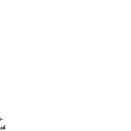
ส-
งค์