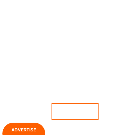
เกาะติดสถานการณ์ ตีแผ่ทุกความ
เคลื่อนไหว มั่นใจทุกข่าวคือความจริง
ADVERTISE