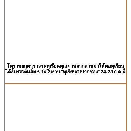
โคราชยกคาราวานทุเรียนคุณภาพจากสวนมาให้คอทุเรียน
ได้ลิ้มรสเต็มอิ่ม 5 วันในงาน “ทุเรียนGIปากช่อง” 24-28 ก.ค.นี้