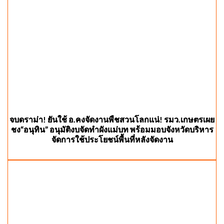
จบดราม่า! ยันใช้ อ.คงจัดงานพืชสวนโลกแน่! รมว.เกษตรเผย
ชง“อนุทิน” อนุมัติงบจัดทำผังแม่บท พร้อมมอบจังหวัดบริหาร
จัดการใช้ประโยชน์พื้นที่หลังจัดงาน