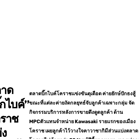
ลาด
ตลาดบิ๊กไบค์โคราชแข่งขันดุเดือด ค่ายยักษ์ปักธงสู้
ิ๊กไบค์”
ขณะที่แต่ละค่ายงัดกลยุทธ์จับลูกค้าเฉพาะกลุ่ม จัด
กิจกรรมบริการหลังการขายดึงดูดลูกค้า ด้าน
ราช
MPCตัวแทนจำหน่าย Kawasaki รายแรกของเมือง
่ง
โคราช เผยลูกค้าไว้วางใจคาวาซากิมีส่วนแบ่งตลาด