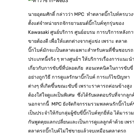
นายอุดมศักดิ์ กล่าวว่า MPC ทำตลาดบิ๊กไบท์ครบวง
ตั้งแต่จำหน่ายรถจักรยานยนต์บิ๊กไบค์ทุกรุ่นของ
Kawasaki ศูนย์บริการ ศูนย์อบรม การบริการหลังกา
ขายต้องดี เพื่อให้แตกต่างจากคู่แข่ง เพราะ ตลาด
บิ๊กไบค์มักจะเป็นตลาดเฉพาะสำหรับคนที่ชื่นชอบรถ
ประเภทนี้จริง ๆ ทางศูนย์ฯ ให้บริการเรื่องการแนะน
เกี่ยวกับการขับขี่ที่ปลอดภัย สอนเทคนิคในการขับขี่
อย่างถูกวิธี การดูแลรักษาบิ๊กไบค์ การแก้ไขปัญหา
ต่างๆ ที่เกิดขึ้นขณะขับขี่ เพราะราคารถค่อนข้างสูง
ต้องใส่ใจดูแลเป็นพิเศษ ซึ่งได้รับผลตอบรับที่จากลูกค
นอกจากนี้ MPC ยังจัดกิจกรรมรวมพลคนรักบิ๊กไบค์ข
เป็นประจำให้กับกลุ่มผู้ขับขี่บิ๊กไบค์ทุกยี่ห้อ ได้มารวม
กันพูดคุยแลกเปลี่ยนและเป็นการดูแลลูกค้าด้วย เพร
ตลาดรถบิ๊กไบค์ไม่ใช่ขายแล้วจบเหมือนตลาดรถ