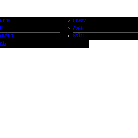
ขภาพ
เกษตร
-กีฬาท่องเที่ยว-ศิลปะ
เกษตร-สังคม-ทั่วไป
ฬา
สังคม
องเที่ยว
ทั่วไป
ลปะ