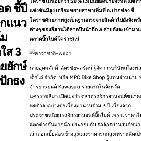
โคราชไม่น้อยกว่า 50 % แม้ปีนี้ยอดขายจะหด แต่กา
อด ชี้ปี
แข่งขันมีสูง เตรียมขยายสาขาเพิ่มที่ อ.ปากช่อง ชี้
อกแนว
โคราชศักยภาพสูงเป็นฐานกระจายสินค้าไปยังจังหวั
ต่างๆ ของอีสานได้คาดปีหน้าอีก 3 ค่ายดังจะเข้ามาแ
้ม
ตลาดบิ๊กไบค์โคราชแน่
ใส 3
ายยักษ์
นายอุดมศักดิ์ ฉัตรชัยพลรัตน์ ผู้จัดการบริษัทเมืองพล
เต็กไถ่ จำกัด หรือ MPC Bike Shop ผู้แทนจำหน่าย 
กปักธง
จักรยานยนต์ Kawasaki รายแรกในจังหวัด
นครราชสีมา เปิดเผยว่า ตลาดรถจักรยานยนต์ขนาดเ
หดตัวลงอย่างต่อเนื่องมานานร่วม 3 ปี เนื่องจาก
ประชาชนนิยมรถจักรยานยนต์บิ๊กไบค์ เพราะราคาไม
แตกต่างกันมากนัก ประกอบกับ รถจักรยานยนต์ขนา
เล็กดอกเบี้ยค่อนข้างสูงและราคารถก็สูงเพราะคิดเป็