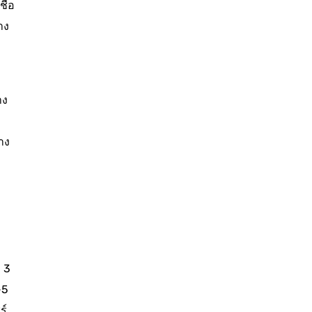
ื่อ
าง
าง
้าง
ง 3
-5
ร์