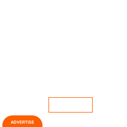
เกาะติดสถานการณ์ ตีแผ่ทุกความ
เคลื่อนไหว มั่นใจทุกข่าวคือความจริง
ADVERTISE