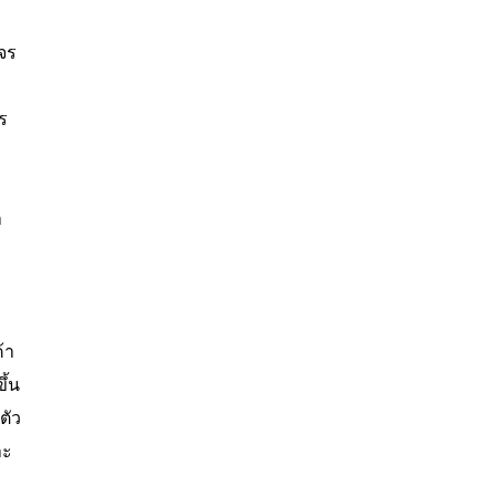
จร
ร
ำ
้า
ึ้น
ตัว
าะ