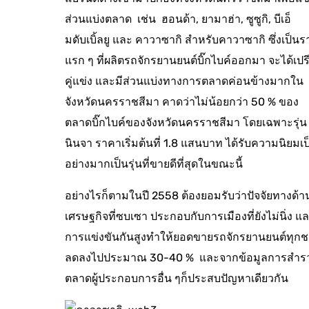
ส่วนแบ่งตลาด เช่น ฮอนด้า, ยามาฮ่า, ซูซูกิ, บีเอ็
มดับเบิ้ลยู และ คาวาซากิ สำหรับคาวาซากิ ซึ่งเป็นร
แรก ๆ ที่ผลิตรถจักรยานยนต์บิ๊กไบค์ออกมา จะได้เปร
คู่แข่ง และมีส่วนแบ่งทางการตลาดค่อนข้างมากใน
จังหวัดนครราชสีมา คาดว่าไม่น้อยกว่า 50 % ของ
ตลาดบิ๊กไบค์ของจังหวัดนครราชสีมา โดยเฉพาะรุ่น
นินจา ราคาเริ่มต้นที่ 1.8 แสนบาท ได้รับความนิยมเป
อย่างมากเป็นรุ่นที่ขายดีที่สุดในขณะนี้
อย่างไรก็ตามในปี 2558 ต้องยอมรับว่าปัจจัยทางด้า
เศรษฐกิจที่ซบเซา ประกอบกับการเมืองที่ยังไม่นิ่ง แ
การแข่งขันกันสูงทำให้ยอดขายรถจักรยานยนต์ทุกช
ลดลงไปประมาณ 30-40 % และจากข้อมูลการสำร
ตลาดผู้ประกอบการอื่น ๆก็ประสบปัญหาเดียวกัน