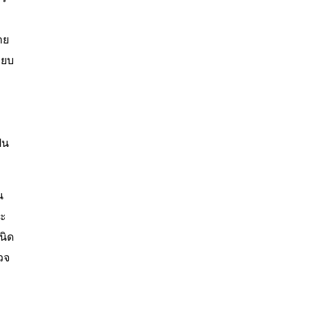
าย
ียบ
็น
น
ละ
นิด
วจ