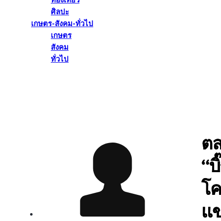
ท่องเที่ยว
ศิลปะ
เกษตร-สังคม-ทั่วไป
เกษตร
สังคม
ทั่วไป
ต
“บ
โค
แข