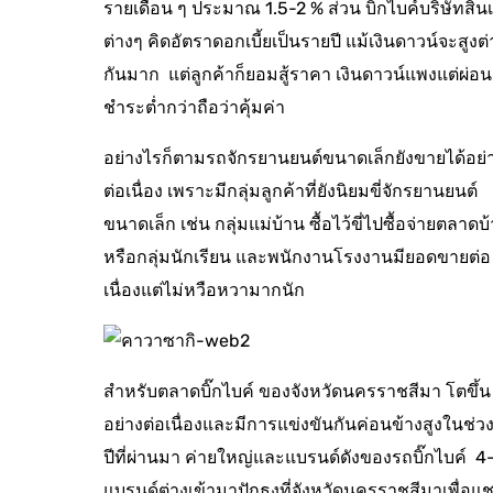
รายเดือน ๆ ประมาณ 1.5-2 % ส่วน บิ๊กไบค์บริษัทสินเช
ต่างๆ คิดอัตราดอกเบี้ยเป็นรายปี แม้เงินดาวน์จะสูงต่
กันมาก แต่ลูกค้าก็ยอมสู้ราคา เงินดาวน์แพงแต่ผ่อน
ชำระต่ำกว่าถือว่าคุ้มค่า
อย่างไรก็ตามรถจักรยานยนต์ขนาดเล็กยังขายได้อย่
ต่อเนื่อง เพราะมีกลุ่มลูกค้าที่ยังนิยมขี่จักรยานยนต์
ขนาดเล็ก เช่น กลุ่มแม่บ้าน ซื้อไว้ขี่ไปซื้อจ่ายตลาดบ
หรือกลุ่มนักเรียน และพนักงานโรงงานมียอดขายต่อ
เนื่องแต่ไม่หวือหวามากนัก
สำหรับตลาดบิ๊กไบค์ ของจังหวัดนครราชสีมา โตขึ้น
อย่างต่อเนื่องและมีการแข่งขันกันค่อนข้างสูงในช่ว
ปีที่ผ่านมา ค่ายใหญ่และแบรนด์ดังของรถบิ๊กไบค์ 4
แบรนด์ต่างเข้ามาปักธงที่จังหวัดนครราชสีมาเพื่อแช