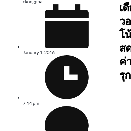
ckongpha
เดื
ว
โน
สด
January 1, 2016
ค่
รุ
7:14 pm