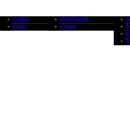
การเมือง
อสังหาริมทรัพย์
สุ
การเมือง-ท้องถิ่น
อสังหาริมทรัพย์-ยานยนต์
สุขภาพ
ท้องถิ่น
ยานยนต์
กี
ท่
ศิ