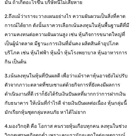
มั่น ถ้าเกิดอะไรขึ้น บริษัทนี้ไม่เสียหาย
2.ถึงแม้ว่าเราจะวางแผนอย่างไร ความผันผวนเป็นสิ่งที่คาด
การณ์ได้ยาก ดังนั้นเราควรเลือกเน้นลงทุนในหุ้นพื้นฐานดีที่มี
ความคงทนต่อความผันผวนสูง เช่น หุ้นกิจการขนาดใหญ่ที่
เป็นผู้นำตลาด มีฐานะการเงินที่มั่นคง ผลิตสินค้าอุปโภค
บริโภค เช่น หุ้นไฟฟ้า หุ้นน้ำ หุ้นโรงพยาบาล หุ้นอาหารการ
กิน เป็นต้น
3.เน้นลงทุนในหุ้นที่ปันผลดี เพื่อว่าแม้ราคาหุ้นอาจยังไม่ปรับ
ตัวจากภาวะตลาดที่ซบเซาแต่ด้วยกิจการที่ยังคงมีผลการ
ดำเนินงานที่ดี เราก็ยังได้รับเงินปันผลที่มากกว่าการฝากเงิน
กับธนาคาร ให้เน้นที่กำไรดี จ่ายเงินปันผลต่อเนื่อง หุ้นกลุ่มนี้
มักเรียกหุ้นชุดกลุ่มหลบภัย หาได้ไม่ยาก
4.มองวิกฤติ คือ โอกาส คนรวยหุ้นเกือบทุกคน ลงทุนในช่วง
วิกฤตเศรษฐกิจตกต่ำ เพราะคนเรามักจะตกใจต่อเหตุการณ์