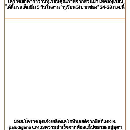
โคราชยกคาราวานทุเรียนคุณภาพจากสวนมาให้คอทุเรียน
ได้ลิ้มรสเต็มอิ่ม 5 วันในงาน “ทุเรียนGIปากช่อง” 24-28 ก.ค.นี้
มทส.โคราชสุดเจ๋ง!ผลิตแคโรทีนอยด์จากยีสต์แดง R.
paludigena CM33ความสำเร็จจากห้องแล็ปขยายผลสู่อุตฯ