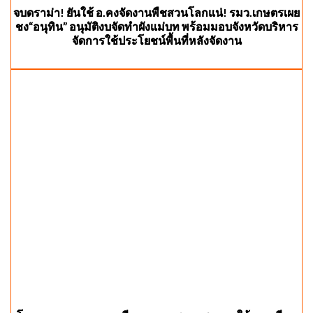
จบดราม่า! ยันใช้ อ.คงจัดงานพืชสวนโลกแน่! รมว.เกษตรเผย
ชง“อนุทิน” อนุมัติงบจัดทำผังแม่บท พร้อมมอบจังหวัดบริหาร
จัดการใช้ประโยชน์พื้นที่หลังจัดงาน