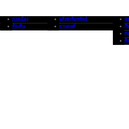
การเมือง
อสังหาริมทรัพย์
สุ
การเมือง-ท้องถิ่น
อสังหาริมทรัพย์-ยานยนต์
สุขภาพ
ท้องถิ่น
ยานยนต์
กี
ท่
ศิ