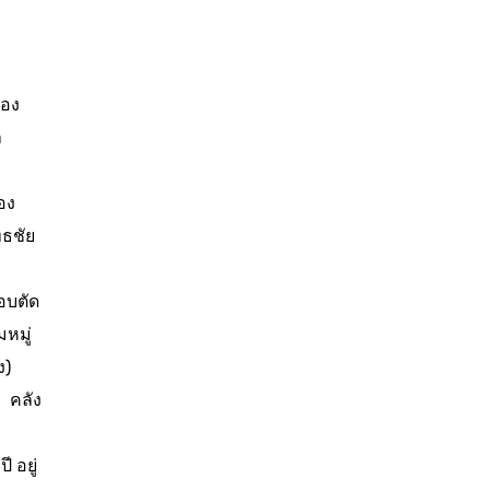
กอง
า
อง
ทธชัย
อบตัด
มหมู่
ง)
ง คลัง
 อยู่