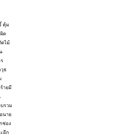
์ คุ้ม
ผิด
ัดไม้
น
าร
วุธ
ม
้ายมี
น
รวบรวม
ือนาย
ากช่อง
ละอีก