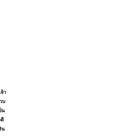
จ้า
รวบ
ป็น
ดี
งิน