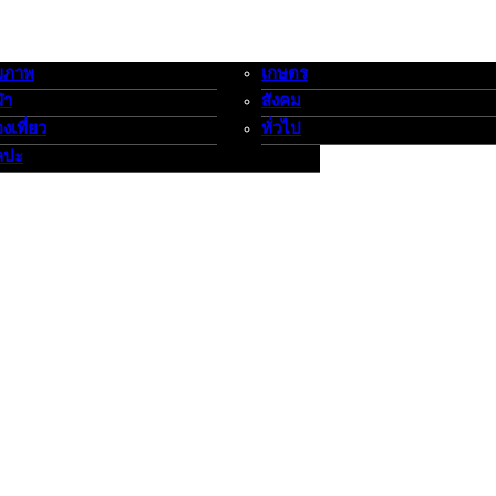
ขภาพ
เกษตร
-กีฬาท่องเที่ยว-ศิลปะ
เกษตร-สังคม-ทั่วไป
ฬา
สังคม
องเที่ยว
ทั่วไป
ลปะ