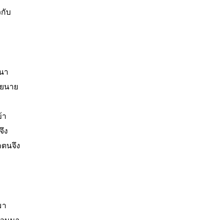
กับ
อนา
ายนาย
้า
จึง
กตนจึง
มา