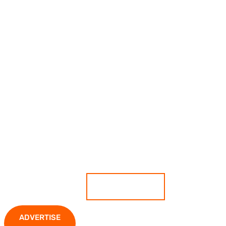
เกาะติดสถานการณ์ ตีแผ่ทุกความ
เคลื่อนไหว มั่นใจทุกข่าวคือความจริง
ADVERTISE