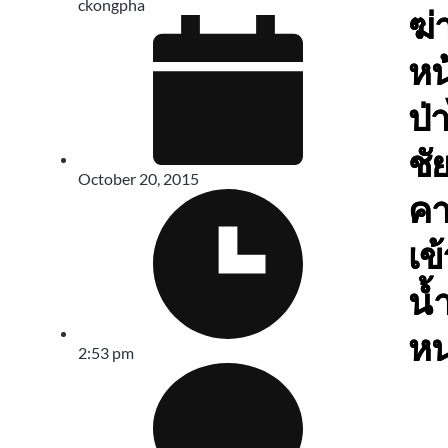
ckongpha
ฆ่า
หน้
ป่า
ชัย
October 20, 2015
คา
เข้
น้
ห
2:53 pm