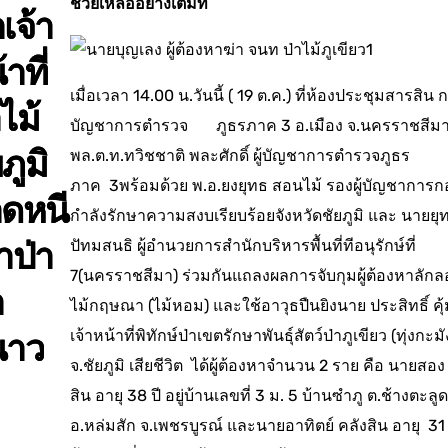
ช่วยเหลืออย่างเต็มที่
เจ้า
าที่
เมื่อเวลา 14.00 น.วันนี้ ( 19 ต.ค.) ที่ห้องประชุมสารสิน 
ไม้
บัญชาการตำรวจ ภูธรภาค 3 อ.เมือง จ.นครราชสีม
ภูมิ
พล.ต.ท.ทวิชชาติ พละศักดิ์ ผู้บัญชาการตำรวจภูธร
ภาค 3พร้อมด้วย พ.อ.ยงยุทธ สอนไม้ รองผู้บัญชาการก
ดหนี
กำลังรักษาความสงบเรียบร้อยจังหวัดชัยภูมิ และ นายยุ
ปัทมสนธิ ผู้อำนวยการสำนักบริหารพื้นที่ทีอนุรักษ์ที่
าป่า
7(นครราชสีมา) ร่วมกันแถลงผลการจับกุมผู้ต้องหาลักล
ำ
ไม้กฤษณา (ไม้หอม) และใช้อาวุธปืนยิงนาย ประสิทธิ์ คุ้
เจ้าหน้าที่พิทักษ์ป่าเขตรักษาพันธุ์สัตว์ป่าภูเขียว (ทุ่งกะมั
นาว
จ.ชัยภูมิ เสียชีวิต ได้ผู้ต้องหาจำนวน 2 ราย คือ นายสอ
สิน อายุ 38 ปี อยู่บ้านเลขที่ 3 ม. 5 บ้านซำภู ต.ช้างตะลูด
อ.หล่มสัก จ.เพชรบูรณ์ และนายอาทิตย์ คลังสิน อายุ 31 ปี