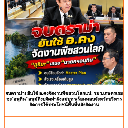
จบดราม่า! ยันใช้ อ.คงจัดงานพืชสวนโลกแน่! รมว.เกษตรเผย
ชง“อนุทิน” อนุมัติงบจัดทำผังแม่บท พร้อมมอบจังหวัดบริหาร
จัดการใช้ประโยชน์พื้นที่หลังจัดงาน