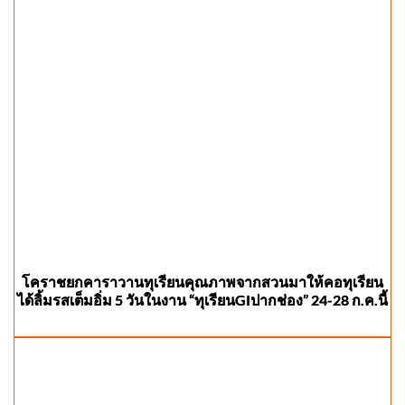
โคราชยกคาราวานทุเรียนคุณภาพจากสวนมาให้คอทุเรียน
ได้ลิ้มรสเต็มอิ่ม 5 วันในงาน “ทุเรียนGIปากช่อง” 24-28 ก.ค.นี้