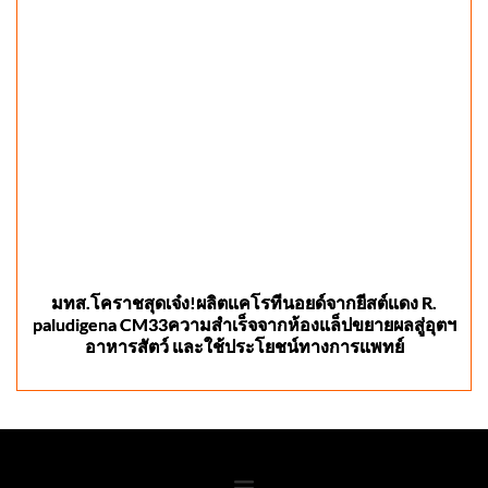
มทส.โคราชสุดเจ๋ง!ผลิตแคโรทีนอยด์จากยีสต์แดง R.
paludigena CM33ความสำเร็จจากห้องแล็ปขยายผลสู่อุตฯ
อาหารสัตว์ และใช้ประโยชน์ทางการแพทย์