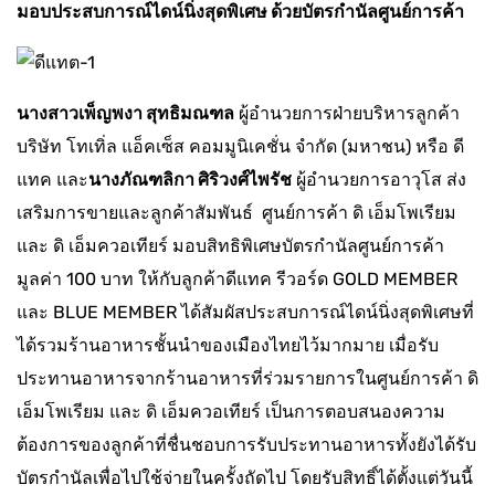
มอบประสบการณ์ไดน์นิ่งสุดพิเศษ ด้วยบัตรกำนัลศูนย์การค้า
นางสาวเพ็ญ
พงา สุทธิมณฑล
ผู้อำนวยการฝ่ายบริหารลูกค้า
บริษัท โทเทิ่ล แอ็คเซ็ส คอมมูนิเคชั่น จำกัด (มหาชน) หรือ ดี
แทค และ
นางภัณฑลิกา ศิริวงศ์ไพรัช
ผู้อำนวยการอาวุโส ส่ง
เสริมการขายและลูกค้าสัมพันธ์ ศูนย์การค้า ดิ เอ็มโพเรียม
และ ดิ เอ็มควอเทียร์ มอบสิทธิพิเศษบัตรกำนัลศูนย์การค้า
มูลค่า 100 บาท ให้กับลูกค้าดีแทค รีวอร์ด GOLD MEMBER
และ BLUE MEMBER ได้สัมผัสประสบการณ์ไดน์นิ่งสุดพิเศษที่
ได้รวมร้านอาหารชั้นนำของเมืองไทยไว้มากมาย เมื่อรับ
ประทานอาหารจากร้านอาหารที่ร่วมรายการในศูนย์การค้า ดิ
เอ็มโพเรียม และ ดิ เอ็มควอเทียร์ เป็นการตอบสนองความ
ต้องการของลูกค้าที่ชื่นชอบการรับประทานอาหารทั้งยังได้รับ
บัตรกำนัลเพื่อไปใช้จ่ายในครั้งถัดไป โดยรับสิทธิ์ได้ตั้งแต่วันนี้