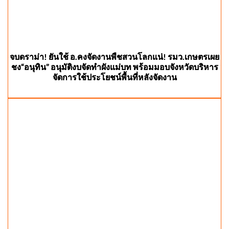
จบดราม่า! ยันใช้ อ.คงจัดงานพืชสวนโลกแน่! รมว.เกษตรเผย
ชง“อนุทิน” อนุมัติงบจัดทำผังแม่บท พร้อมมอบจังหวัดบริหาร
จัดการใช้ประโยชน์พื้นที่หลังจัดงาน