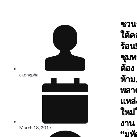
ชวนล
ใต้ค
ร้อน!
ชุมพ
ต้อง
ckongpha
ห้า
พลาด
แหล่ง
ใหม่
งาน
March 18, 2017
“มหั