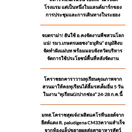
POSTS
โรงแรม แต่เป็นหนึ่งในแลนด์มาร์กของ
การประชุมและการเดินทางในระยอง
จบดราม่า! ยันใช้ อ.คงจัดงานพืชสวนโลก
แน่! รมว.เกษตรเผยชง“อนุทิน” อนุมัติงบ
จัดทำผังแม่บท พร้อมมอบจังหวัดบริหาร
จัดการใช้ประโยชน์พื้นที่หลังจัดงาน
โคราชยกคาราวานทุเรียนคุณภาพจาก
สวนมาให้คอทุเรียนได้ลิ้มรสเต็มอิ่ม 5 วัน
ในงาน “ทุเรียนGIปากช่อง” 24-28 ก.ค.นี้
มทส.โคราชสุดเจ๋ง!ผลิตแคโรทีนอยด์จาก
ยีสต์แดง R. paludigena CM33ความสำเร็จ
จากห้องแล็ปขยายผลสู่อุตฯอาหารสัตว์