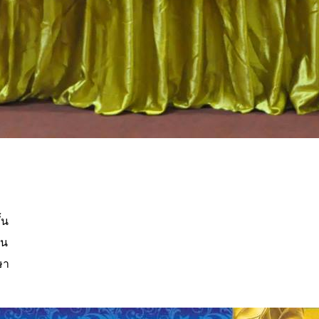
้น
ยน
ษา