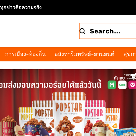
จทุกข่าวคือความจริง
การเมือง-ท้องถิ่น
อสังหาริมทรัพย์-ยานยนต์
สุขภา