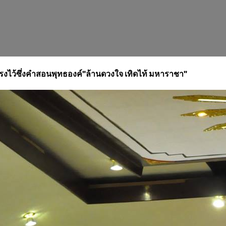
ไว้ซึ่งคำสอนพุทธองค์
"ล้านดวงใจ เทิดไท้ มหาราชา"