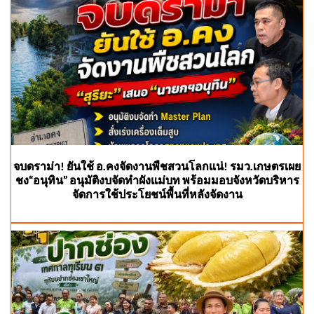
จบดราม่า! ยันใช้ อ.คงจัดงานพืชสวนโลกแน่! รมว.เกษตรเผย
ชง“อนุทิน” อนุมัติงบจัดทำผังแม่บท พร้อมมอบจังหวัดบริหาร
จัดการใช้ประโยชน์พื้นที่หลังจัดงาน