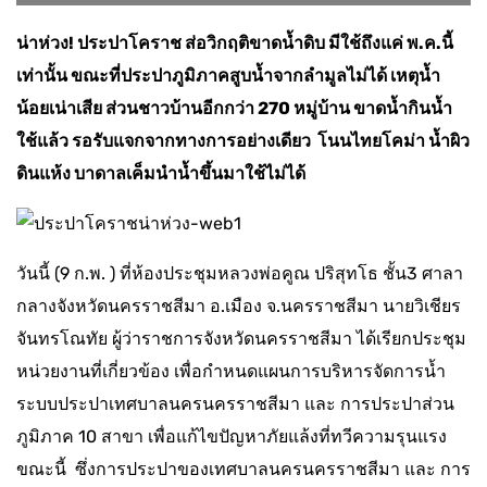
น่าห่วง! ประปาโคราช ส่อวิกฤติขาดน้ำดิบ มีใช้ถึงแค่ พ.ค.นี้
เท่านั้น ขณะที่ประปาภูมิภาคสูบน้ำจากลำมูลไม่ได้ เหตุน้ำ
น้อยเน่าเสีย ส่วนชาวบ้านอีกกว่า 270 หมู่บ้าน ขาดน้ำกินน้ำ
ใช้แล้ว รอรับแจกจากทางการอย่างเดียว โนนไทยโคม่า น้ำผิว
ดินแห้ง บาดาลเค็มนำน้ำขึ้นมาใช้ไม่ได้
วันนี้ (9 ก.พ. ) ที่ห้องประชุมหลวงพ่อคูณ ปริสุทโธ ชั้น3 ศาลา
กลางจังหวัดนครราชสีมา อ.เมือง จ.นครราชสีมา นายวิเชียร
จันทรโณทัย ผู้ว่าราชการจังหวัดนครราชสีมา ได้เรียกประชุม
หน่วยงานที่เกี่ยวข้อง เพื่อกำหนดแผนการบริหารจัดการน้ำ
ระบบประปาเทศบาลนครนครราชสีมา และ การประปาส่วน
ภูมิภาค 10 สาขา เพื่อแก้ไขปัญหาภัยแล้งที่ทวีความรุนแรง
ขณะนี้ ซึ่งการประปาของเทศบาลนครนครราชสีมา และ การ