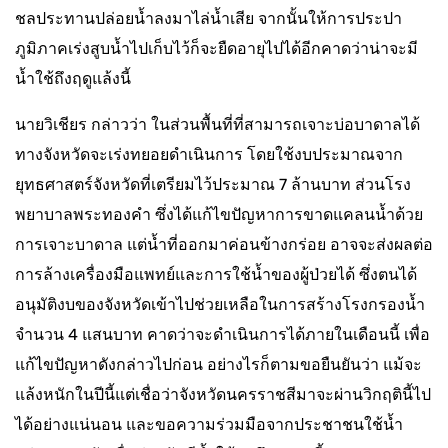
ชลประทานปล่อยน้ำลงมาไล่น้ำเสีย จากนั้นให้การประปา
ภูมิภาคเร่งสูบน้ำไปเก็บไว้ก็จะยืดอายุไปได้อีกคาดว่าน่าจะมี
น้ำใช้ถึงฤดูแล้งนี้
นายวิเชียร กล่าวว่า ในส่วนพื้นที่ที่สามารถเจาะบ่อบาดาลได้
ทางจังหวัดจะเร่งทยอยดำเนินการ โดยใช้งบประมาณจาก
ยุทธศาสตร์จังหวัดที่เตรียมไว้ประมาณ 7 ล้านบาท ส่วนโรง
พยาบาลพระทองคำ ซึ่งได้แก้ไขปัญหาการขาดแคลนน้ำด้วย
การเจาะบาดาล แต่น้ำที่ออกมาค่อนข้างกร่อย อาจจะส่งผลต่อ
การล้างเครื่องมือแพทย์และการใช้น้ำของผู้ป่วยได้ ซึ่งตนได้
อนุมัติงบของจังหวัดเข้าไปช่วยเหลือในการสร้างโรงกรองน้ำ
จำนวน 4 แสนบาท คาดว่าจะดำเนินการได้ภายในเดือนนี้ เพื่อ
แก้ไขปัญหาดังกล่าวไปก่อน อย่างไรก็ตามขอยืนยันว่า แม้จะ
แล้งหนักในปีนี้แต่เชื่อว่าจังหวัดนครราชสีมาจะผ่านวิกฤตินี้ไป
ได้อย่างแน่นอน และขอความร่วมมือจากประชาชนใช้น้ำ