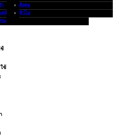
ฬา
สังคม
องเที่ยว
ทั่วไป
ลปะ
ช้
ใช้
ร
า
บ