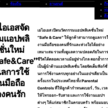
ท้องถิ่น
ยานยนต์
กี
ท่
ศิ
ไอเอสจัด
เอไอเอส เปิดนวัตกรรมแอปพลิเคชั่นใหม่
็มแอปพลิ
“Safe & Care” ให้ลูกค้าสามารถดูแลการใ
งานมือถือของคนที่รักและห่วงใยได้อย่าง
ชั่นใหม่
เหมาะสม รวมทั้งดูแลความปลอดภัยในการ
afe&Care”
ชีวิตได้ตลอดเวลาแม้อยู่ห่างไกล ตอกย้ำกา
เป็นผู้นำด้านแอปพลิเคชั่น โดยจัดเต็มฟังก์ชั่
แลการใช้
นการใช้งานครบทุกอย่างในแอปฯเดียวเป็น
นมือถือ
ครั้งแรกในประเทศไทย ทั้ง Parental
Controls ที่ให้ลูกค้ากำหนดเบอร์ , วัน , เวล
งคนรัก
ให้โทรออก-รับสาย และการใช้งานแอปฯ
ต่างๆ ให้แก่สมาชิกในครอบครัว พร้อมมอ