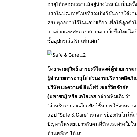
อายุได้ตลอดเวลาแม้อยู่ห่างไกล นับเป็นครั้
แรกในประเทศไทยที่รวมฟังก์ชั่นการใช้งา
ครบทุกอย่างไว้ในแอปฯเดียว เพื่อให้ลูกค้าใ
งานง่ายและสะดวกสบายมากยิ่งขึ้นโดยไม่ต
ซื้ออุปกรณ์เสริมเพิ่มเติม”
โดย
นายสุวิทย์ อารยะวิไลพงศ์ ผู้ช่วยกรรม
ผู้อำนวยการอาวุโส ส่วนงานบริหารผลิตภั
บริษัท แอดวานซ์ อินโฟร์ เซอร์วิส จำกัด
(มหาชน) หรือ เอไอเอส
กล่าวเพิ่มเติมว่า
“สำหรับรายละเอียดฟังก์ชั่นการใช้งานของ
แอป “Safe & Care” เน้นการป้องกันไม่ให้เก
ปัญหาในระยะยาวกับคนที่รักและห่วงใยใน
ด้านหลักๆ ได้แก่