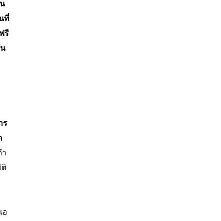
้น
ที่
ฟรี
ัน
าร
ด
ดำ
ติ
เอ