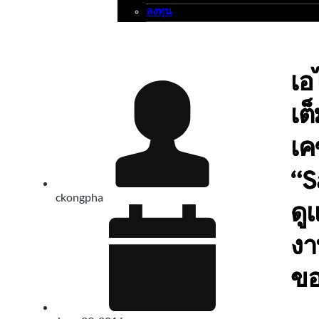
ลงทุน
เอ
เต
เค
“S
ckongpha
ดู
งา
ขอ