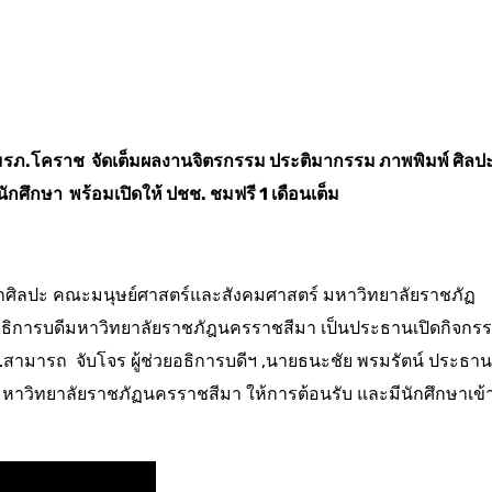
ป์ มรภ.โคราช จัดเต็มผลงานจิตรกรรม ประติมากรรม ภาพพิมพ์ ศิลป
กศึกษา พร้อมเปิดให้ ปชช. ชมฟรี 1 เดือนเต็ม
26 ตึกศิลปะ คณะมนุษย์ศาสตร์และสังคมศาสตร์ มหาวิทยาลัยราชภัฏ
 อธิการบดีมหาวิทยาลัยราชภัฎนครราชสีมา เป็นประธานเปิดกิจกรร
ดร.สามารถ จับโจร ผู้ช่วยอธิการบดีฯ ,นายธนะชัย พรมรัตน์ ประธาน
หาวิทยาลัยราชภัฏนครราชสีมา ให้การต้อนรับ และมีนักศึกษาเข้