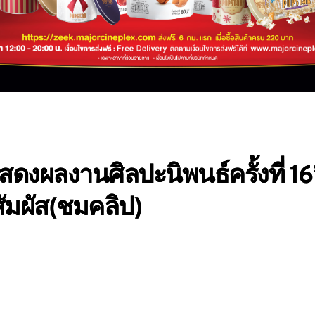
แสดงผลงานศิลปะนิพนธ์ครั้งที่ 16
ัมผัส(ชมคลิป)