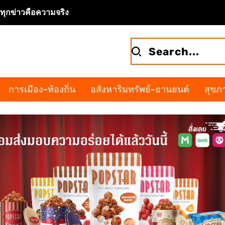
จทุกข่าวคือความจริง
การเมือง-ท้องถิ่น
อสังหาริมทรัพย์-ยานยนต์
สุขภา