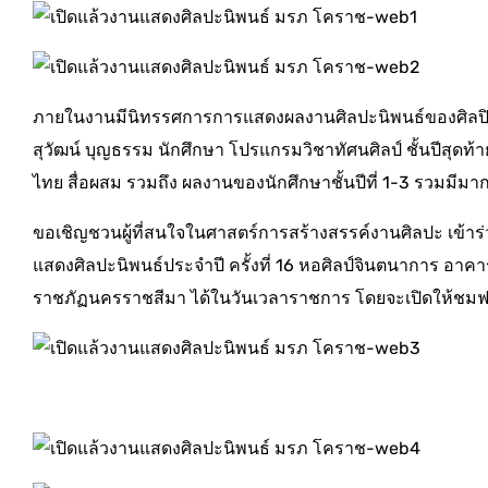
ภายในงานมีนิทรรศการการแสดงผลงานศิลปะนิพนธ์ของศิลปินแห่
สุวัฒน์ บุญธรรม นักศึกษา โปรแกรมวิชาทัศนศิลป์ ชั้นปีสุ
ไทย สื่อผสม รวมถึง ผลงานของนักศึกษาชั้นปีที่ 1-3 รวมมีมา
ขอเชิญชวนผู้ที่สนใจในศาสตร์การสร้างสรรค์งานศิลปะ เข้า
แสดงศิลปะนิพนธ์ประจำปี ครั้งที่ 16 หอศิลป์จินตนาการ อา
ราชภัฏนครราชสีมา ได้ในวันเวลาราชการ โดยจะเปิดให้ชมฟรี 1 เด