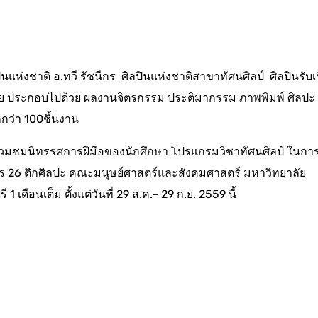
งชาติ อ.ทวี รัชนีกร ศิลปินแห่งชาติสาขาทัศนศิลป์ ศิลปินรับเ
ดท้าย ประกอบไปด้วย ผลงานจิตรกรรม ประติมากรรม ภาพพิมพ์ ศิลปะ
กกว่า 100ชิ้นงาน
ร่วมชมนิทรรศการฝีมือของนักศึกษา โปรแกรมวิชาทัศนศิลป์ ในกา
คาร 26 ตึกศิลปะ คณะมนุษย์ศาสตร์และสังคมศาสตร์ มหาวิทยาลัย
ือนเต็ม ตั้งแต่วันที่ 29 ส.ค.– 29 ก.ย. 2559 นี้