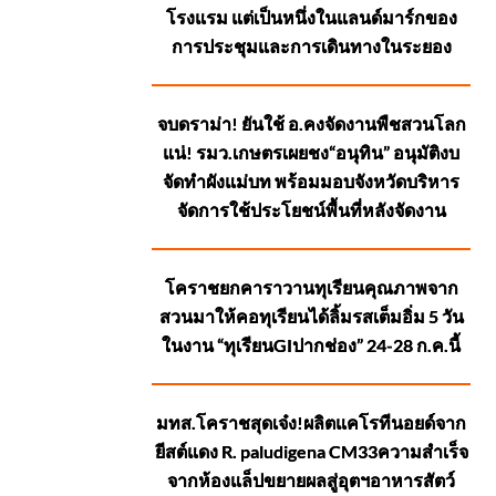
โรงแรม แต่เป็นหนึ่งในแลนด์มาร์กของ
การประชุมและการเดินทางในระยอง
จบดราม่า! ยันใช้ อ.คงจัดงานพืชสวนโลก
แน่! รมว.เกษตรเผยชง“อนุทิน” อนุมัติงบ
จัดทำผังแม่บท พร้อมมอบจังหวัดบริหาร
จัดการใช้ประโยชน์พื้นที่หลังจัดงาน
โคราชยกคาราวานทุเรียนคุณภาพจาก
สวนมาให้คอทุเรียนได้ลิ้มรสเต็มอิ่ม 5 วัน
ในงาน “ทุเรียนGIปากช่อง” 24-28 ก.ค.นี้
มทส.โคราชสุดเจ๋ง!ผลิตแคโรทีนอยด์จาก
ยีสต์แดง R. paludigena CM33ความสำเร็จ
จากห้องแล็ปขยายผลสู่อุตฯอาหารสัตว์