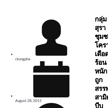
กลุ่ม
สุรา
ชุม
โคร
เดือ
ckongpha
ร้อน
หนัก
ถูก
สรร
สามิ
August 28, 2015
บีบ